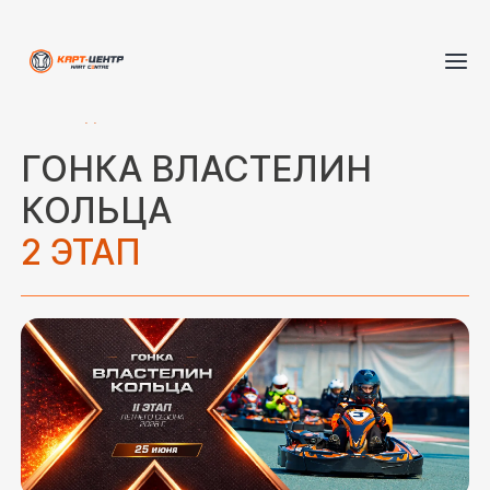
Гоночное
Сертификаты
Школа
Race
Корпоративы
Назад к событиям
такси
картинга
Night
ГОНКА ВЛАСТЕЛИН
КОЛЬЦА
2 ЭТАП