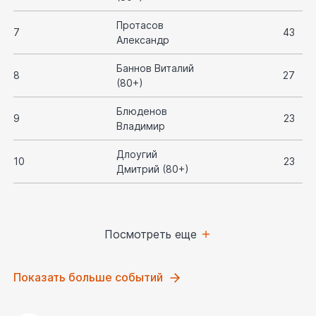
-
70
Протасов
7
43
Александр
17
60
Баннов Виталий
8
27
(80+)
-
43
Блюденов
9
23
Владимир
-
27
Длоугий
10
23
Дмитрий (80+)
11
23
-
23
Посмотреть еще
Показать больше событий