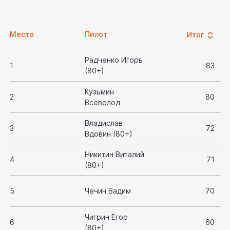
Место
Пилот
Итог
Радченко Игорь
1
83
(80+)
Этап
Итог
Кузьмин
2
80
Всеволод
20
83
Владислав
3
72
Вдовин (80+)
24
80
Никитин Виталий
4
71
(80+)
23
72
5
Чечин Вадим
70
16
71
Чигрин Егор
6
60
(80+)